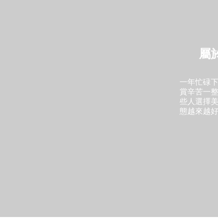
屬
一年忙碌
賞辛苦一
些人選擇
態越來越