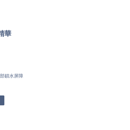
精華
臉部鎖水屏障