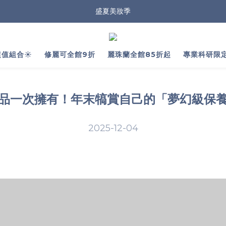
盛夏美妝季
值組合☀️
修麗可全館9折
麗珠蘭全館85折起
專業科研限
品一次擁有！年末犒賞自己的「夢幻級保
2025-12-04