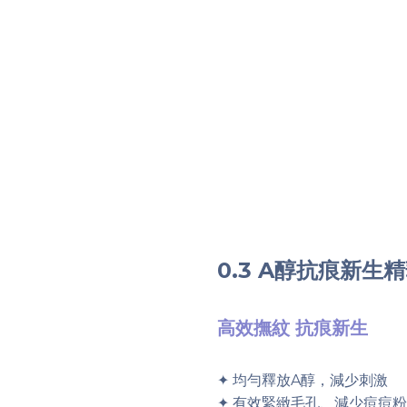
0.3 A醇抗痕新生
高效撫紋 抗痕新生
✦ 均勻釋放A醇，減少刺激
✦ 有效緊緻毛孔、減少痘痘