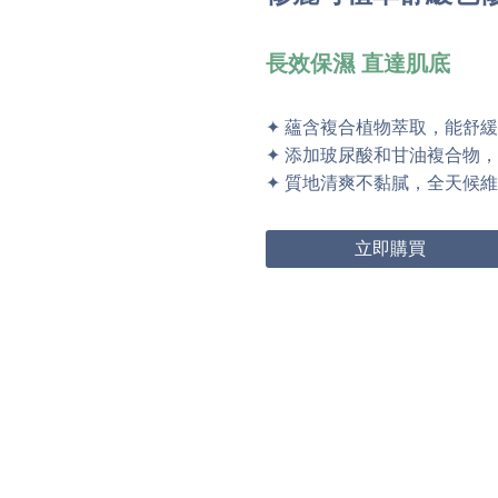
長效保濕 直達肌底
✦ 蘊含複合植物萃取，能舒
✦ 添加玻尿酸和甘油複合物
✦ 質地清爽不黏膩，全天候
立即購買