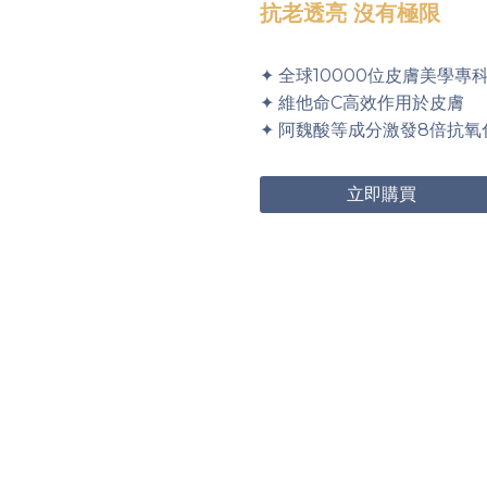
抗老透亮 沒有極限
✦ 全球10000位皮膚美學
✦ 維他命C高效作用於皮膚
✦ 阿魏酸等成分激發8倍抗氧
立即購買