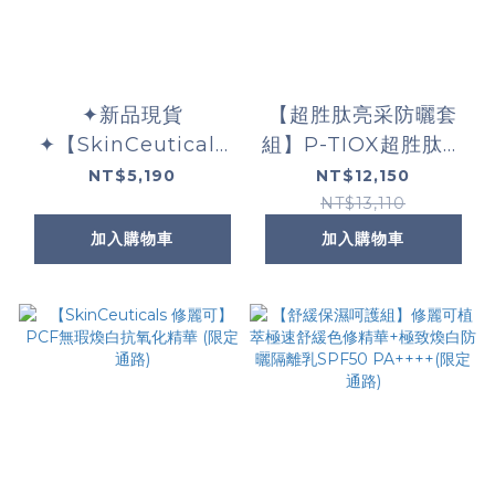
✦新品現貨
【超胜肽亮采防曬套
✦【SkinCeuticals
組】P-TIOX超胜肽抗
修麗可】P-TIOX 超胜
皺極光精華 +超濃度
NT$5,190
NT$12,150
肽抗皺逆時無痕霜
CE緊緻修護抗氧化精
NT$13,110
48ml
華+極致煥白防曬隔離
加入購物車
加入購物車
乳SPF50 PA++++(限
定通路)