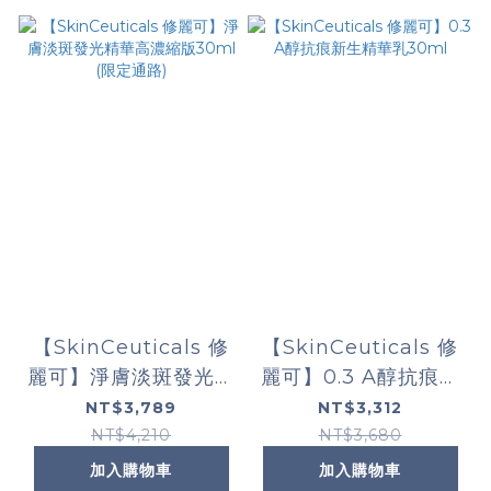
【SkinCeuticals 修
【SkinCeuticals 修
麗可】淨膚淡斑發光精
麗可】0.3 A醇抗痕新
華高濃縮版30ml (限
生精華乳30ml
NT$3,789
NT$3,312
定通路)
NT$4,210
NT$3,680
加入購物車
加入購物車