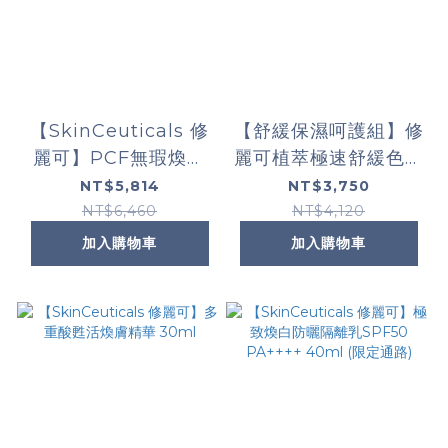
【SkinCeuticals 修
【舒緩保濕呵護組】修
麗可】PCF無瑕煥白
麗可植萃極速舒緩色修
抗氧化精華 (限定通
精華+極致煥白防曬隔
NT$5,814
NT$3,750
路)
離乳SPF50 PA++++
NT$6,460
NT$4,120
(限定通路)
加入購物車
加入購物車