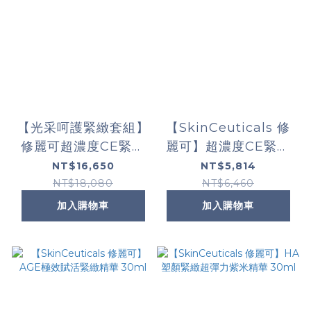
【光采呵護緊緻套組】
【SkinCeuticals 修
修麗可超濃度CE緊緻
麗可】超濃度CE緊緻
修護抗氧化精華+植萃
修護抗氧化精華 30ml
NT$16,650
NT$5,814
極速舒緩色修精華
NT$18,080
NT$6,460
+AGE普拉斯鏈活膚緊
加入購物車
加入購物車
緻霜+ 極致煥白防曬隔
離乳SPF50 PA++++
(限定通路)