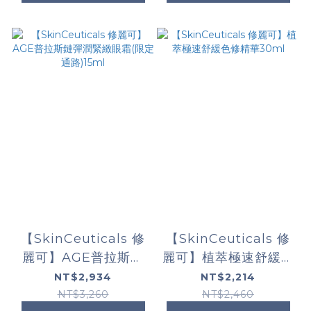
【SkinCeuticals 修
【SkinCeuticals 修
麗可】AGE普拉斯鏈
麗可】植萃極速舒緩色
彈潤緊緻眼霜(限定通
修精華30ml
NT$2,934
NT$2,214
路)15ml
NT$3,260
NT$2,460