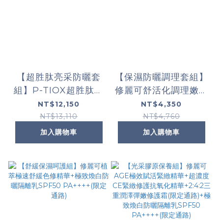
【超胜肽亮采防曬套
【保濕防曬調理套組】
組】P-TIOX超胜肽抗
修麗可舒活化調理嫩膚
皺極光精華 +超濃度
精華(限定通路)+極致
NT$12,150
NT$4,350
CE緊緻修護抗氧化精
煥白防曬隔離乳(限定
NT$13,110
NT$4,760
華+極致煥白防曬隔離
通路)
加入購物車
加入購物車
乳SPF50 PA++++(限
定通路)