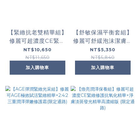
【緊緻抗老雙精華組】
【舒敏保濕平衡套組】
修麗可超濃度CE緊緻
修麗可舒緩泡沫潔膚乳
修護抗氧化精華+修麗
+保濕平衡化妝水+植
NT$10,650
NT$5,350
可AGE極效賦活緊緻
萃舒緩色修密霧 (限定
NT$11,650
NT$5,840
精華
通路)
加入購物車
加入購物車