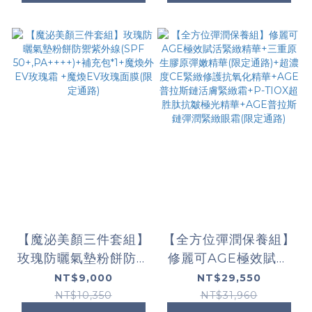
【魔泌美顏三件套組】
【全方位彈潤保養組】
玫瑰防曬氣墊粉餅防禦
修麗可AGE極效賦活
紫外線(SPF
緊緻精華+三重原生膠
NT$9,000
NT$29,550
50+,PA++++)+補充
原彈嫩精華(限定通
NT$10,350
NT$31,960