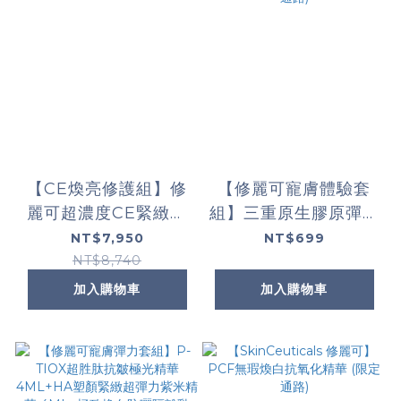
【CE煥亮修護組】修
【修麗可寵膚體驗套
麗可超濃度CE緊緻修
組】三重原生膠原彈嫩
護抗氧化精華+高效舒
精華 4ML+2:4:2 三重
NT$7,950
NT$699
顏修護霜 (限定通路)
潤澤彈嫩修復霜
NT$8,740
4ML+極致煥白防曬隔
加入購物車
加入購物車
離乳SPF50 3ML(限
定通路)