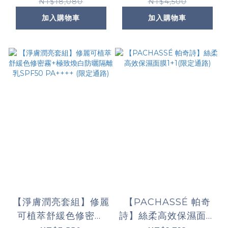
極速舒緩色修精華
NT$18,080
NT$4,500
+AGE普拉斯鏈活膚緊
加入購物車
加入購物車
緻霜+ 極致煥白防曬隔
離乳SPF50 PA++++
(限定通路)
【淨膚潤亮套組】修麗
【PACHASSÉ 帕奇
可植萃舒緩色修密霧
詩】絲柔高效保濕面膜