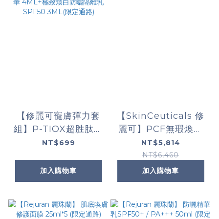
【修麗可寵膚彈力套
【SkinCeuticals 修
組】P-TIOX超胜肽抗
麗可】PCF無瑕煥白
皺極光精華 4ML+HA
抗氧化精華 (限定通
NT$699
NT$5,814
塑顏緊緻超彈力紫米精
路)
NT$6,460
華 4ML+極致煥白防
加入購物車
加入購物車
曬隔離乳SPF50
3ML(限定通路)