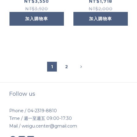
+極致煥白防曬隔離乳
1+1(限定通路)
NT$3,550
NT$1,718
SPF50 PA++++ (限
NT$3,920
NT$2,000
定通路)
加入購物車
加入購物車
1
2
Follow us
Phone / 04-2319-8810
Time / 週一至週五 09:00-17:30
Mail / weigu.center@gmail.com