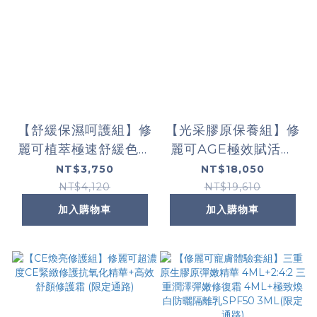
【舒緩保濕呵護組】修
【光采膠原保養組】修
麗可植萃極速舒緩色修
麗可AGE極效賦活緊
精華+極致煥白防曬隔
緻精華+超濃度CE緊
NT$3,750
NT$18,050
離乳SPF50 PA++++
緻修護抗氧化精華
NT$4,120
NT$19,610
(限定通路)
+2:4:2三重潤澤彈嫩修
加入購物車
加入購物車
護霜(限定通路)+極致
煥白防曬隔離乳
SPF50 PA++++(限定
通路)