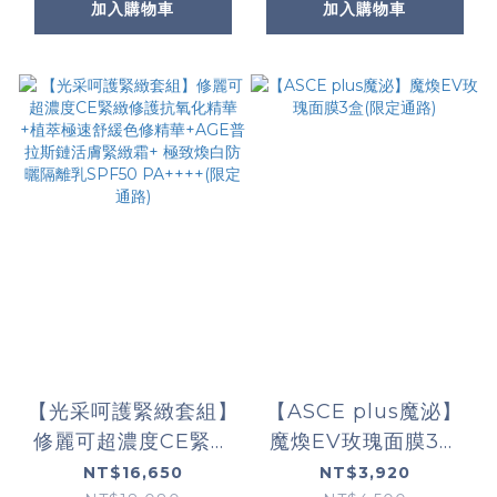
包*1+魔煥外EV玫瑰霜
路)+超濃度CE緊緻修
加入購物車
加入購物車
+魔煥EV玫瑰面膜(限
護抗氧化精華+AGE普
定通路)
拉斯鏈活膚緊緻霜+P-
TIOX超胜肽抗皺極光
精華+AGE普拉斯鏈彈
潤緊緻眼霜(限定通路)
【光采呵護緊緻套組】
【ASCE plus魔泌】
修麗可超濃度CE緊緻
魔煥EV玫瑰面膜3盒
修護抗氧化精華+植萃
(限定通路)
NT$16,650
NT$3,920