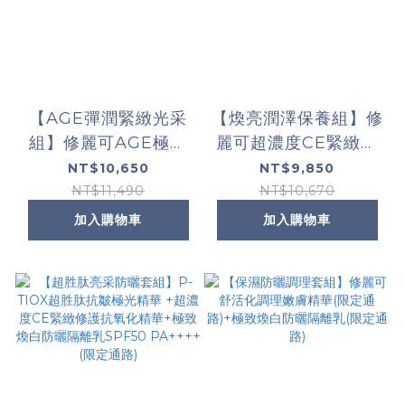
【AGE彈潤緊緻光采
【煥亮潤澤保養組】修
組】修麗可AGE極效
麗可超濃度CE緊緻修
賦活緊緻精華+2:4:2三
護抗氧化精華+淨膚淡
NT$10,650
NT$9,850
重潤澤彈嫩修護霜(限
斑發光精華高濃縮版
NT$11,490
NT$10,670
定通路)
(限定通路)
加入購物車
加入購物車