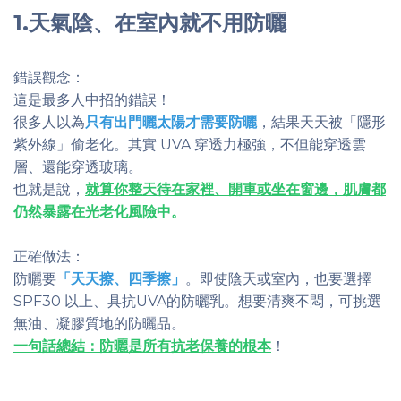
1.天氣陰、在室內就不用防曬
錯誤觀念：
這是最多人中招的錯誤！
很多人以為
只有出門曬太陽才需要防曬
，結果天天被「隱形
紫外線」偷老化。其實 UVA 穿透力極強，不但能穿透雲
層、還能穿透玻璃。
也就是說，
就算你整天待在家裡、開車或坐在窗邊，肌膚都
仍然暴露在光老化風險中。
正確做法：
防曬要
「天天擦、四季擦」
。即使陰天或室內，也要選擇
SPF30 以上、具抗UVA的防曬乳。想要清爽不悶，可挑選
無油、凝膠質地的防曬品。
一句話總結：防曬是所有抗老保養的根本
！