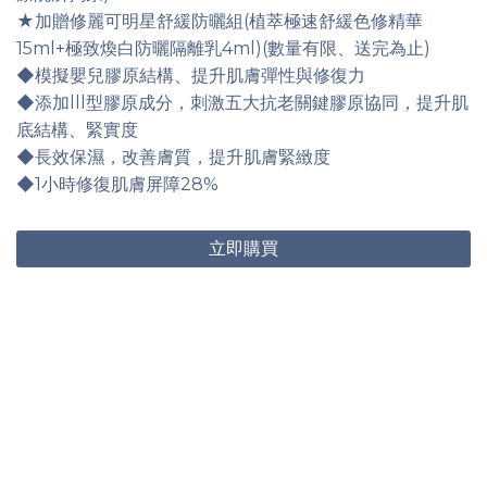
★加贈修麗可明星舒緩防曬組(植萃極速舒緩色修精華
15ml+極致煥白防曬隔離乳4ml)(數量有限、送完為止)
◆模擬嬰兒膠原結構、提升肌膚彈性與修復力
◆添加lll型膠原成分，刺激五大抗老關鍵膠原協同，提升肌
底結構、緊實度
◆長效保濕，改善膚質，提升肌膚緊緻度
◆1小時修復肌膚屏障28%
立即購買