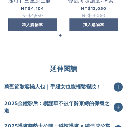
麗可】三重原生膠原
修麗可超濃度CE緊緻
彈嫩精華 (限定通路)
修護抗氧化精華
NT$4,104
NT$12,050
+0.3A醇抗痕新生精
NT$4,560
NT$13,060
華乳+維他命B5密集
加入購物車
加入購物車
保濕精華
延伸閱讀
萬聖節妝容懶人包｜手殘女也能輕鬆變妝！
2025金鐘影后：楊謹華不被年齡束縛的保養之
道
2025護膚趨勢大公開：科技護膚 × 純淨成分當