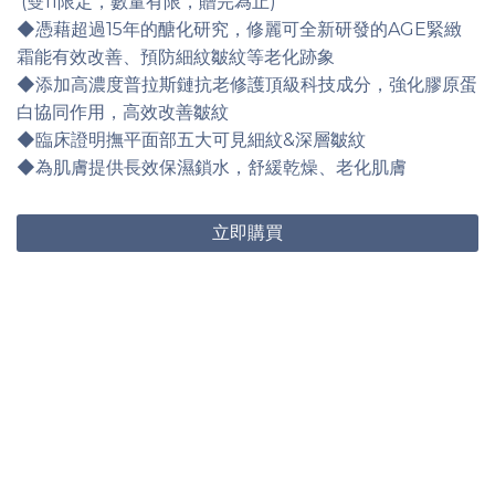
(雙11限定，數量有限，贈完為止)
◆憑藉超過15年的醣化研究，修麗可全新研發的AGE緊緻
霜能有效改善、預防細紋皺紋等老化跡象
◆添加高濃度普拉斯鏈抗老修護頂級科技成分，強化膠原蛋
白協同作用，高效改善皺紋
◆臨床證明撫平面部五大可見細紋&深層皺紋
◆為肌膚提供長效保濕鎖水，舒緩乾燥、老化肌膚
立即購買