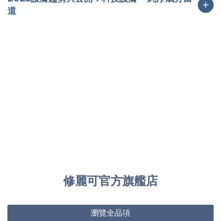
道
修麗可官方旗艦店
瀏覽全品項