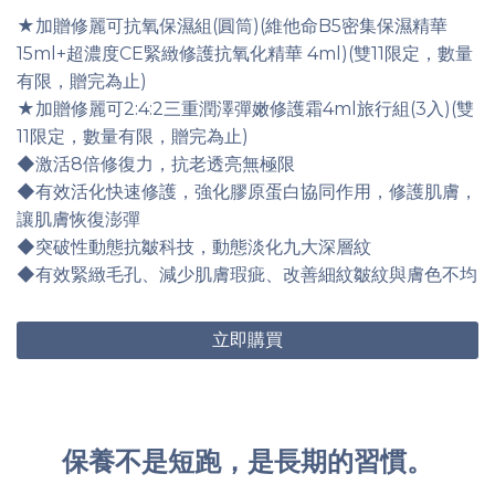
★加贈修麗可抗氧保濕組(圓筒)(維他命B5密集保濕精華
15ml+超濃度CE緊緻修護抗氧化精華 4ml)(雙11限定，數量
有限，贈完為止)
★加贈修麗可2:4:2三重潤澤彈嫩修護霜4ml旅行組(3入)(雙
11限定，數量有限，贈完為止)
◆激活8倍修復力，抗老透亮無極限
◆有效活化快速修護，強化膠原蛋白協同作用，修護肌膚，
讓肌膚恢復澎彈
◆突破性動態抗皺科技，動態淡化九大深層紋
◆有效緊緻毛孔、減少肌膚瑕疵、改善細紋皺紋與膚色不均
立即購買
保養不是短跑，是長期的習慣。