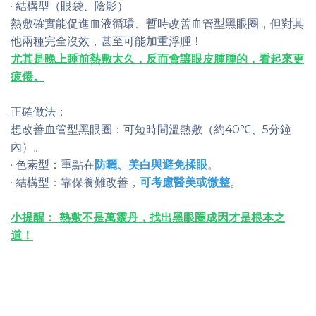
· 結構型（眼袋、陰影）
熱敷確實能促進血液循環、暫時改善血管型黑眼圈，但對其
他兩種完全沒效，甚至可能加重浮腫！
尤其是晚上睡前熱敷太久，反而會讓眼皮腫腫的，看起來更
疲倦。
正確做法：
想改善血管型黑眼圈：可短時間溫熱敷（約40℃、5分鐘
內）。
· 色素型：重點在
防曬、美白與避免揉眼
。
· 結構型：靠保養難改善，
可考慮醫美或微整
。
小提醒： 熱敷不是萬靈丹，找出黑眼圈成因才是根本之
道
！