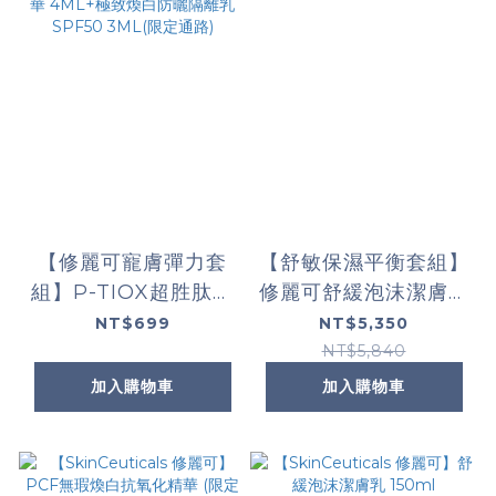
【修麗可寵膚彈力套
【舒敏保濕平衡套組】
組】P-TIOX超胜肽抗
修麗可舒緩泡沫潔膚乳
皺極光精華 4ML+HA
+保濕平衡化妝水+植
NT$699
NT$5,350
塑顏緊緻超彈力紫米精
萃舒緩色修密霧 (限定
NT$5,840
華 4ML+極致煥白防
通路)
加入購物車
加入購物車
曬隔離乳SPF50
3ML(限定通路)