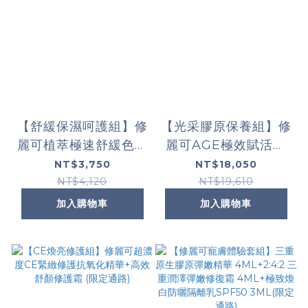
【舒緩保濕呵護組】修
【光采膠原保養組】修
麗可植萃極速舒緩色修
麗可AGE極效賦活緊
精華+極致煥白防曬隔
緻精華+超濃度CE緊
NT$3,750
NT$18,050
離乳SPF50 PA++++
緻修護抗氧化精華
NT$4,120
NT$19,610
(限定通路)
+2:4:2三重潤澤彈嫩修
加入購物車
加入購物車
護霜(限定通路)+極致
煥白防曬隔離乳
SPF50 PA++++(限定
通路)