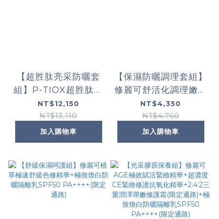
【超胜肽亮采防曬套
【保濕防曬調理套組】
組】P-TIOX超胜肽抗
修麗可舒活化調理嫩膚
皺極光精華 +超濃度
精華(限定通路)+極致
NT$12,150
NT$4,350
CE緊緻修護抗氧化精
煥白防曬隔離乳(限定
NT$13,110
NT$4,760
華+極致煥白防曬隔離
通路)
加入購物車
加入購物車
乳SPF50 PA++++(限
定通路)