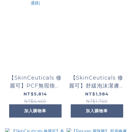
【SkinCeuticals 修
【SkinCeuticals 修
麗可】PCF無瑕煥白
麗可】舒緩泡沫潔膚乳
抗氧化精華 (限定通
150ml
NT$5,814
NT$1,584
路)
NT$6,460
NT$1,760
加入購物車
加入購物車