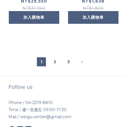
緊緻精華+三重原生膠
200ml
NT$29,550
NT$1,638
原彈嫩精華(限定通
NT$31,960
NT$1,820
路)+超濃度CE緊緻修
加入購物車
加入購物車
護抗氧化精華+AGE普
拉斯鏈活膚緊緻霜+P-
TIOX超胜肽抗皺極光
精華+AGE普拉斯鏈彈
潤緊緻眼霜(限定通路)
1
2
3
Follow us
Phone / 04-2319-8810
Time / 週一至週五 09:00-17:30
Mail / weigu.center@gmail.com