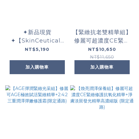
✦新品現貨
【緊緻抗老雙精華組】
✦【SkinCeuticals
修麗可超濃度CE緊緻
修麗可】P-TIOX 超胜
修護抗氧化精華+修麗
NT$5,190
NT$10,650
肽抗皺逆時無痕霜
可AGE極效賦活緊緻
NT$11,650
48ml
精華
加入購物車
加入購物車