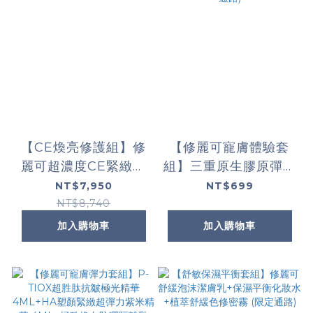
【CE煥亮修護組】修
【修麗可寵膚體驗套
麗可超濃度CE緊緻修
組】三重原生膠原彈嫩
護抗氧化精華+高效舒
精華 4ML+2:4:2 三重
NT$7,950
NT$699
顏修護霜 (限定通路)
潤澤彈嫩修復霜
NT$8,740
4ML+極致煥白防曬隔
加入購物車
加入購物車
離乳SPF50 3ML(限
定通路)