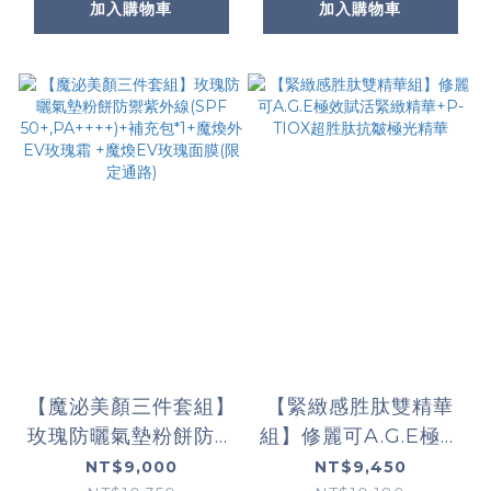
加入購物車
加入購物車
【魔泌美顏三件套組】
【緊緻感胜肽雙精華
玫瑰防曬氣墊粉餅防禦
組】修麗可A.G.E極效
紫外線(SPF
賦活緊緻精華+P-
NT$9,000
NT$9,450