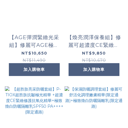
【AGE彈潤緊緻光采
【煥亮潤澤保養組】修
組】修麗可AGE極效
麗可超濃度CE緊緻修
賦活緊緻精華+2:4:2三
護抗氧化精華+淨膚淡
NT$10,650
NT$9,850
重潤澤彈嫩修護霜(限
斑發光精華高濃縮版
NT$11,490
NT$10,670
定通路)
(限定通路)
加入購物車
加入購物車