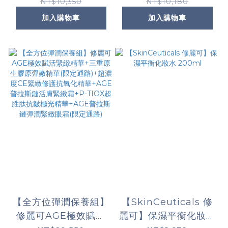
50+,PA++++)+補充
TIOX超胜肽抗皺極光
NT$10,350
NT$10,180
包*1+魔煥外EV玫瑰霜
精華
加入購物車
加入購物車
+魔煥EV玫瑰面膜(限
定通路)
【全方位彈潤保養組】
【SkinCeuticals 修
修麗可AGE極效賦活
麗可】保濕平衡化妝水