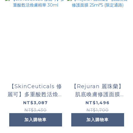
【SkinCeuticals 修
【Rejuran 麗珠蘭】
麗可】多重酸甦活煥膚
肌底喚膚修護面膜
精華 30ml
25ml*5 (限定通路)
NT$3,087
NT$1,496
NT$3,430
NT$1,700
加入購物車
加入購物車