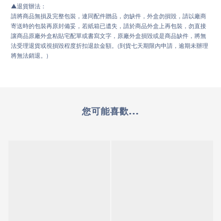
▲
退貨辦法：
請將商品無損及完整包裝，連同配件贈品，勿缺件，外盒勿損毀，請以廠商
寄送時的包裝再原封備妥，若紙箱已遺失，請於商品外盒上再包裝，勿直接
讓商品原廠外盒粘貼宅配單或書寫文字，原廠外盒損毀或是商品缺件，將無
法受理退貨或視損毀程度折扣退款金額。(到貨七天期限內申請，逾期未辦理
將無法銷退。)
您可能喜歡...