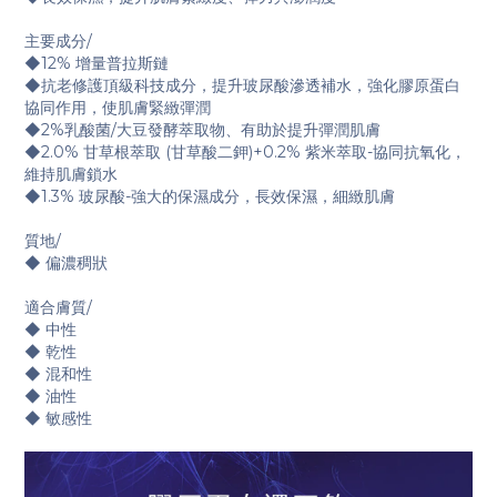
主要成分/
◆12% 增量普拉斯鏈
◆抗老修護頂級科技成分，提升玻尿酸滲透補水，強化膠原蛋白
協同作用，使肌膚緊緻彈潤
◆2%乳酸菌/大豆發酵萃取物、有助於提升彈潤肌膚
◆2.0% 甘草根萃取 (甘草酸二鉀)+0.2% 紫米萃取-協同抗氧化，
維持肌膚鎖水
◆1.3% 玻尿酸-強大的保濕成分，長效保濕，細緻肌膚
質地/
◆ 偏濃稠狀
適合膚質/
◆ 中性
◆ 乾性
◆ 混和性
◆ 油性
◆ 敏感性