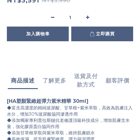
NT$3,591
NT$3,990
加入購物車
立即購買
送貨及付
商品描述
了解更多
顧客評價
款方式
[HA塑顏緊緻超彈力紫米精華 30ml]
◆富含高濃度的精純玻尿酸、甘草根+紫米萃取，高效為肌膚注入
水分，增加30%玻尿酸協同滲透作用
◆添加獨家專利普拉斯鏈抗老修護頂級科技成分，增加肌膚含水
量，強化膠原蛋白協同作用
◆添加甘草根萃取與紫米萃取，維持肌膚鎖水
◆長效保濕，提升肌膚緊緻度、彈力與澎潤度