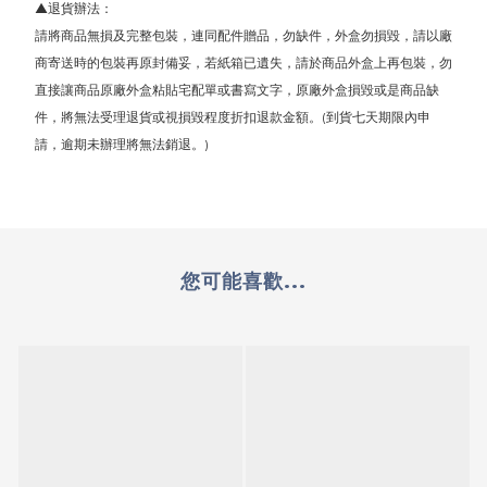
▲
退貨辦法：
請將商品無損及完整包裝，連同配件贈品，勿缺件，外盒勿損毀，請以廠
商寄送時的包裝再原封備妥，若紙箱已遺失，請於商品外盒上再包裝，勿
直接讓商品原廠外盒粘貼宅配單或書寫文字，原廠外盒損毀或是商品缺
件，將無法受理退貨或視損毀程度折扣退款金額。(到貨七天期限內申
請，逾期未辦理將無法銷退。)
您可能喜歡...