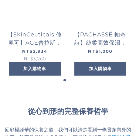
【SkinCeuticals 修
【PACHASSÉ 帕奇
麗可】AGE普拉斯鏈
詩】絲柔高效保濕面
彈潤緊緻眼霜(限定通
膜 5片/盒
NT$2,934
NT$1,000
路)15ml
NT$3,260
加入購物車
加入購物車
從心到形的完整保養哲學
回顧楊謹華的保養之道，我們可以清楚看到一條貫穿內外的