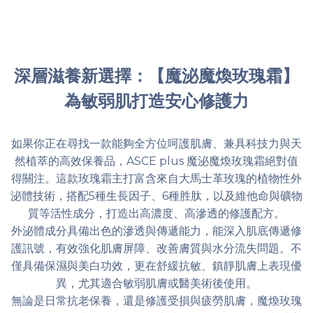
深層滋養新選擇：【魔泌魔煥玫瑰霜】
為敏弱肌打造安心修護力
如果你正在尋找一款能夠全方位呵護肌膚、兼具科技力與天
然植萃的高效保養品，ASCE plus 魔泌魔煥玫瑰霜絕對值
得關注。這款玫瑰霜主打富含來自大馬士革玫瑰的植物性外
泌體技術，搭配5種生長因子、6種胜肽，以及維他命與礦物
質等活性成分，打造出高濃度、高滲透的修護配方。
外泌體成分具備出色的滲透與傳遞能力，能深入肌底傳遞修
護訊號，有效強化肌膚屏障、改善膚質與水分流失問題。不
僅具備保濕與美白功效，更在舒緩抗敏、鎮靜肌膚上表現優
異，尤其適合敏弱肌膚或醫美術後使用。
無論是日常抗老保養，還是修護受損與疲勞肌膚，魔煥玫瑰