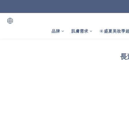
品牌
肌膚需求
☀️盛夏美妝季超
長