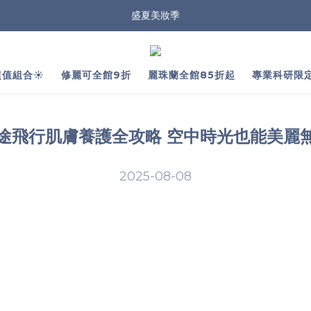
盛夏美妝季
值組合☀️
修麗可全館9折
麗珠蘭全館85折起
專業科研限
途飛行肌膚養護全攻略 空中時光也能美麗
2025-08-08