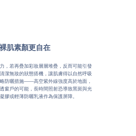
，裸肌素顏更自在
力，若再疊加彩妝層層堆疊，反而可能引發
清潔無妝的狀態搭機，讓肌膚得以自然呼吸
略防曬措施——高空紫外線強度高於地面，
透窗戶的可能，長時間照射恐導致黑斑與光
凝膠或輕薄防曬乳液作為保護屏障。