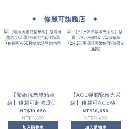
✦ 修麗可旗艦店 ✦
【緊緻抗老雙精華
【AGE彈潤緊緻光采
組】修麗可超濃度CE
組】修麗可AGE極效
緊緻修護抗氧化精華
賦活緊緻精華+2:4:2
NT$10,650
NT$10,650
+修麗可AGE極效賦
三重潤澤彈嫩修護霜
NT$11,650
NT$11,490
活緊緻精華
(限定通路)
加入購物車
加入購物車