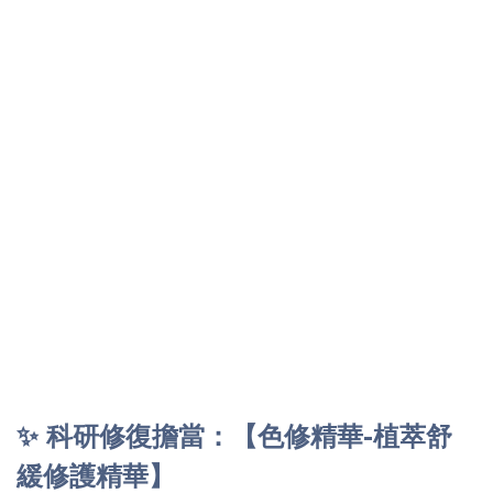
✨ 科研修復擔當：【色修精華-植萃舒
緩修護精華】