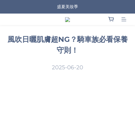
盛夏美妝季
風吹日曬肌膚超NG？騎車族必看保養
守則！
2025-06-20