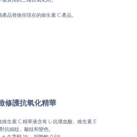
產品替換你現在的維生素 C 產品。
緻修護抗氧化精華
維生素 C 精華液含有 L-抗壞血酸、維生素 E
對抗細紋、皺紋和變色。
、α-生育醇 1%、阿魏酸 0.5%