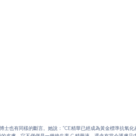
port 博士也有同樣的斷言。她說：“CE精華已經成為黃金標準
的皮膚。它不僅僅是一種維生素 C 精華液，還含有當今護膚品