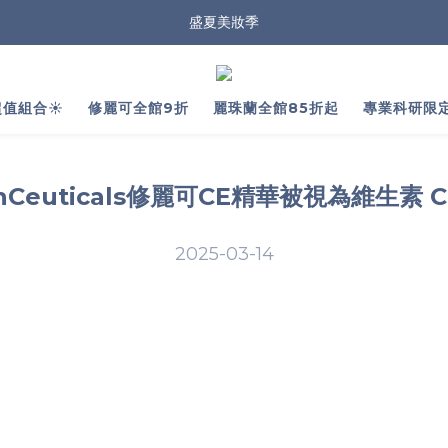
盛夏美妝季
值組合☀️
修麗可全館9折
麗珠蘭全館85折起
專業科研限
inCeuticals修麗可CE精華被視為維生素 
2025-03-14