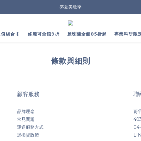
盛夏美妝季
值組合☀️
修麗可全館9折
麗珠蘭全館85折起
專業科研限
條款與細則
顧客服務
聯
品牌理念
蔚谷
常見問題
4
運送服務方式
04-
退換貨政策
LI