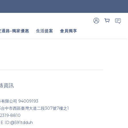
定通路-獨家優惠
生活提案
會員獨享
絡資訊
有限公司 94009193
03台中市西區臺灣大道二段307號7樓之1
2319-8810
NE ID:@591tdduh