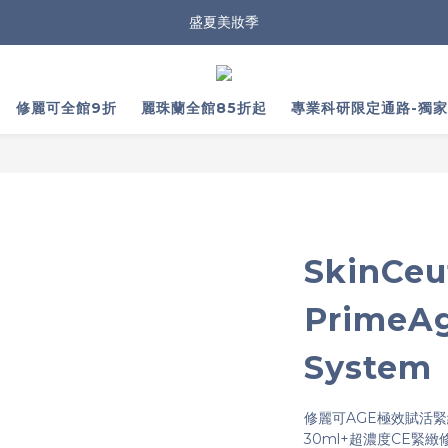
盛夏美妝季
修麗可全館9折
麗珠蘭全館85折起
專業科研限定通路-獨
SkinCeu
PrimeAg
System
修麗可AGE極效賦活緊
30ml+超濃度CE緊緻