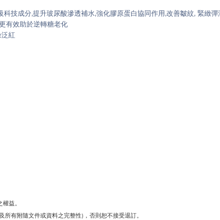
修護頂級科技成分,提升玻尿酸滲透補水,強化膠原蛋白協同作用,改善皺紋, 緊緻彈
證更有效助於逆轉糖老化
燥泛紅
之權益。
箱及所有附隨文件或資料之完整性)，否則恕不接受退訂。