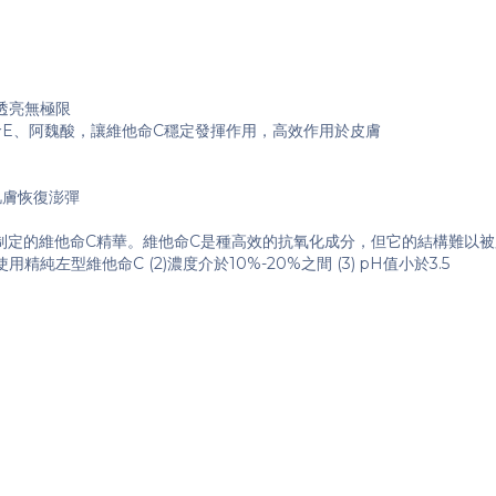
老透亮無極限
維他命E、阿魏酸，讓維他命C穩定發揮作用，高效作用於皮膚
肌膚恢復澎彈
制定的維他命C精華。維他命C是種高效的抗氧化成分，但它的結構難以
純左型維他命C (2)濃度介於10%-20%之間 (3) pH值小於3.5