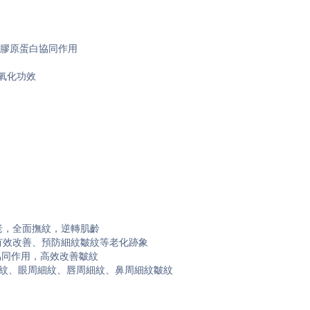
強化膠原蛋白協同作用
抗氧化功效
抗老，全面撫紋，逆轉肌齡
有效改善、預防細紋皺紋等老化跡象
協同作用，高效改善皺紋
紋、眼周細紋、唇周細紋、鼻周細紋皺紋