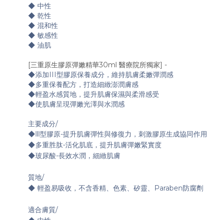
◆ 中性
◆ 乾性
◆ 混和性
◆ 敏感性
◆ 油肌
[三重原生膠原彈嫩精華30ml 醫療院所獨家]
-
◆添加III型膠原保養成分，維持肌膚柔嫩彈潤感
◆多重保養配方，打造細緻澎潤膚感
◆輕盈水感質地，提升肌膚保濕與柔滑感受
◆使肌膚呈現彈嫩光澤與水潤感
主要成分/
◆lll型膠原-提升肌膚彈性與修復力，刺激膠原生成協同作用
◆多重胜肽-活化肌底，提升肌膚彈嫩緊實度
◆玻尿酸-長效水潤，細緻肌膚
質地/
◆ 輕盈易吸收，不含香精、色素、矽靈、Paraben防腐劑
適合膚質/