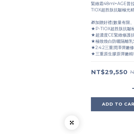
緊緻霜48ml+AGE普
TIOX超胜肽抗皺極光精
🎁加贈好禮(數量有限
★P-TIOX超胜肽抗皺極
★超濃度CE緊緻修護抗氧
★極致煥白防曬隔離乳SPF
★2:4:2三重潤澤彈嫩修
★三重原生膠原彈嫩精華
NT$29,550
N
ADD TO CA