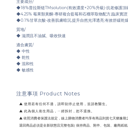
主要成分/
◆18%普拉斯链TMsolution(有效濃度+20%升級)-抗老
◆4.25% 莓果類黃酮-專研複合藍莓和石榴萃取物配方,臨床實
◆0.1%甘草次酸-改善肌膚暗沉,提升自然光澤透亮;有效舒緩乾
質地/
◆ 滋潤且不油膩、吸收快速
適合膚質/
◆ 中性
◆ 乾性
◆ 混和性
◆ 敏感性
注意事項
Product Notes
▲
使用若有任何不適，請即刻停止使用，並請教醫生。
▲
此為個人衛生用品，ㄧ經拆封，恕不退換。
▲
依照消費者保護法規定，線上購物消費者均享有商品到貨七天猶豫期
退回商品必須是全新狀態且完整包裝( 保持商品、附件、包裝、廠商紙