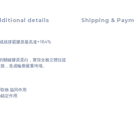
ditional details
Shipping & Pay
成就撐霸膠原最高達+184%
層)的關鍵膠原蛋白，實現全臉立體拉提
鬆脫，造成輪廓嚴重垮塌。
萃取物 協同作用
的錨定作用