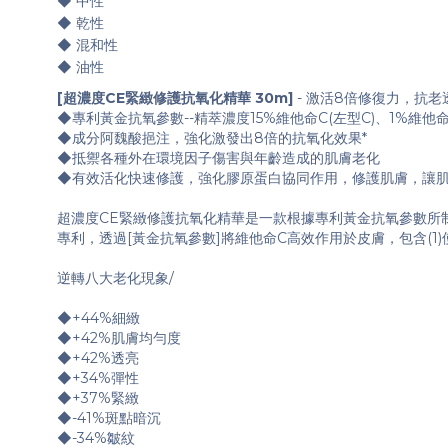
◆ 中性
◆ 乾性
◆ 混和性
◆ 油性
[超濃度CE緊緻修護抗氧化精華 30m]
- 激活8倍修復力，抗
◆專利黃金抗氧參數--精萃濃度15%維他命C(左型C)、1%
◆成分阿魏酸挹注，強化激發出8倍的抗氧化效果*
◆抵禦各種外在環境因子傷害與年齡造成的肌膚老化
◆有效活化快速修護，強化膠原蛋白協同作用，修護肌膚，讓
超濃度CE緊緻修護抗氧化精華是一款根據專利黃金抗氧參數所
專利，透過[黃金抗氧參數]將維他命C高效作用於皮膚，包含(1)使用精
逆轉八大老化現象/
◆+44%細緻
◆+42%肌膚均勻度
◆+42%透亮
◆+34%彈性
◆+37%緊緻
◆-41%斑點暗沉
◆-34%皺紋