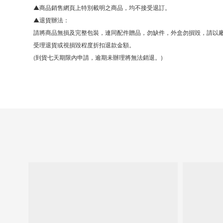
▲
商品銷售網頁上特別載明之商品，均不接受退訂。
▲
退貨辦法：
請將商品無損及完整包裝，連同配件贈品，勿缺件，外盒勿損毀，請以
受理退貨或視損毀程度折扣退款金額。
(到貨七天期限內申請，逾期未辦理將無法銷退。)