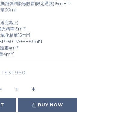
拉斯鏈彈潤緊緻眼霜(限定通路)15ml+P-
華30ml
、送完為止)
光精華15ml*1
化精華15ml*1
50 PA++++3ml*1
護霜4ml*1
4ml*1
T$31,960
RT
BUY NOW