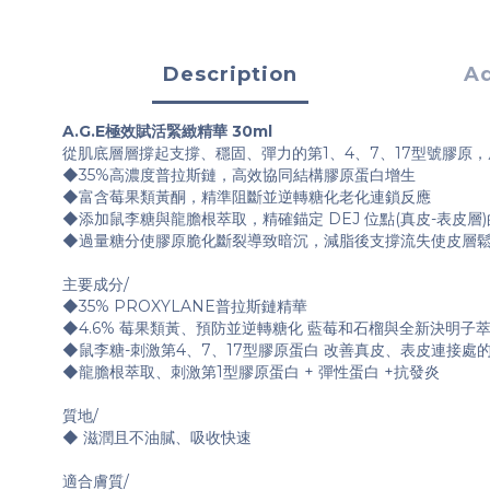
Description
Ad
A.G.E極效賦活緊緻精華 30ml
從肌底層層撐起支撐、穩固、彈力的第1、4、7、17型號膠原，
◆35%高濃度普拉斯鏈，高效協同結構膠原蛋白增生
◆富含莓果類黃酮，精準阻斷並逆轉糖化老化連鎖反應
◆添加鼠李糖與龍膽根萃取，精確錨定 DEJ 位點(真皮-表皮
◆過量糖分使膠原脆化斷裂導致暗沉，減脂後支撐流失使皮層
主要成分/
◆35% PROXYLANE普拉斯鏈精華
◆4.6% 莓果類黃、預防並逆轉糖化 藍莓和石榴與全新決明子
◆鼠李糖-刺激第4、7、17型膠原蛋白 改善真皮、表皮連接處
◆龍膽根萃取、刺激第1型膠原蛋白 + 彈性蛋白 +抗發炎
質地/
◆ 滋潤且不油膩、吸收快速
適合膚質/