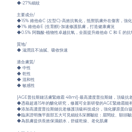
◆-27%細紋
主要成分/
◆15% 維他命C (左型C)-高效抗氧化，抵禦肌膚外在傷害，
◆1% 維他命E (生育醇)-加速修護肌膚，打造健康膚況
◆0.5% 阿魏酸-植物性卓越抗氧，全面提升維他命 C 和 E 的
質地/
◆ 滋潤且不油膩、吸收快速
適合膚質/
◆ 中性
◆ 乾性
◆ 混和性
◆ 敏感性
[AGE普拉斯鏈活膚緊緻霜 48ml]-最高濃度普拉斯鏈，頂級
◆憑藉超過15年的醣化研究，修麗可全新研發的AGE緊緻霜能
◆添加高濃度普拉斯鏈抗老修護頂級科技成分，強化膠原蛋白
◆臨床證明撫平面部五大可見細紋&深層皺紋：眉間紋、額頭皺
◆為肌膚提供長效保濕鎖水，舒緩乾燥、老化肌膚