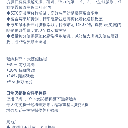
從肌底層層撐起支撐、穩固、彈力的第1、4、7、17型號膠原，成
就撐霸膠原最高達+184%
◆35%高濃度普拉斯鏈，高效協同結構膠原蛋白增生
◆富含莓果類黃酮，精準阻斷並逆轉糖化老化連鎖反應
◆添加鼠李糖與龍膽根萃取，精確錨定 DEJ 位點(真皮-表皮層)的
關鍵膠原蛋白，實現全臉立體拉提
◆過量糖分使膠原脆化斷裂導致暗沉，減脂後支撐流失使皮層鬆
脫，造成輪廓嚴重垮塌。
緊緻臉部 4 大關鍵區域
+39% 前額飽滿
+28% 輪廓緊緻
+14% 頸部緊緻
+9% 臉頰拉提
日常保養整合科學美容
使用12周 ，97%受試者有感下顎線緊緻
最大化抗臉部鬆垮垂效果，精準重塑U臉變V臉
增強及延長拉提醫學美容效果
質地
/
◆
滋潤且不油膩、吸收快速