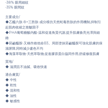
-38% 眼周細紋
-35% 眼間紋
主要成分/
◆乙醯六肽-8+三胜肽-成分模仿天然蛇毒胜肽的作用機制,抑制引
起肌肉收縮之致皺因子
◆PHA葡萄糖酸内酯-温和促進角質代謝,提升肌膚焕亮光澤與細
緻
◆菸鹼醯胺-又稱作維他命B3。局部塗抹菸鹼醯胺可強化肌膚的保
濕屏障,同時減少盧色不均
◆海藻萃取物-天然萃取物,促進膠原蛋白協同作用,舒緩修復肌膚
質地/
◆ 滋潤且不油膩、吸收快速
適合膚質/
◆ 中性
◆ 乾性
◆ 混和性
◆ 油性
◆ 敏感性