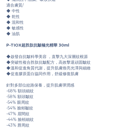
適合膚質
/
◆
中性
◆
乾性
◆
混和性
◆
敏感性
◆
油肌
P-TIOX超胜肽抗皺極光精華 30ml
◆
啟發自抗皺科學美容 ，直擊九大深層紋根源
◆
突破性複合胜肽抗皺配方，高效擊退頑固皺紋
◆
溫和促進角質代謝，提升肌膚煥亮光澤與細緻
◆
促進膠原蛋白協同作用，舒緩修復肌膚
針對多部位紋路保養，提升肌膚彈潤感
-68% 額頭細紋
-58% 額頭皺紋
-54% 眼周紋
-54% 臉頰皺紋
-47% 眉間紋
-44% 臉頰細紋
-43% 唇周紋