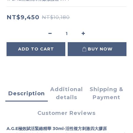
NT$9,450
NT$10,180
ADD TO CART
BUY NOW
Additional
Shipping &
Description
details
Payment
Customer Reviews
A.G.E
30ml-
極效賦活緊緻精華
活性複方刺激四大膠原