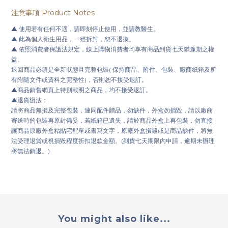
注意事項
Product Notes
▲
使用若有任何不適，請即刻停止使用，並請教醫生。
▲
此為個人衛生用品，ㄧ經拆封，恕不退換。
▲
依照消費者保護法規定，線上購物消費者均享有商品到貨七天猶豫期之權
益。
退回商品必須是全新狀態且完整包裝( 保持商品、附件、包裝、廠商紙箱及所
有附隨文件或資料之完整性)，否則恕不接受退訂。
▲
商品銷售網頁上特別載明之商品，均不接受退訂。
▲
退貨辦法：
請將商品無損及完整包裝，連同配件贈品，勿缺件，外盒勿損毀，請以廠商
寄送時的包裝再原封備妥，若紙箱已遺失，請於商品外盒上再包裝，勿直接
讓商品原廠外盒粘貼宅配單或書寫文字，原廠外盒損毀或是商品缺件，將無
法受理退貨或視損毀程度折扣退款金額。(到貨七天期限內申請，逾期未辦理
將無法銷退。)
You might also like...