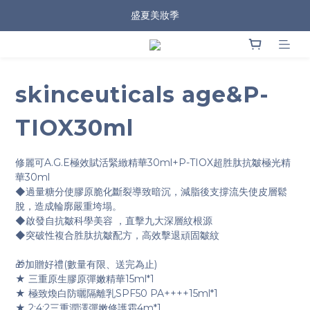
盛夏美妝季
skinceuticals age&P-
TIOX30ml
修麗可A.G.E極效賦活緊緻精華30ml+P-TIOX超胜肽抗皺極光精
華30ml
◆過量糖分使膠原脆化斷裂導致暗沉，減脂後支撐流失使皮層鬆
脫，造成輪廓嚴重垮塌。
◆啟發自抗皺科學美容 ，直擊九大深層紋根源
◆突破性複合胜肽抗皺配方，高效擊退頑固皺紋
🎁加贈好禮(數量有限、送完為止)
★ 三重原生膠原彈嫩精華15ml*1
★ 極致煥白防曬隔離乳SPF50 PA++++15ml*1
★ 2:4:2三重潤澤彈嫩修護霜4m*1