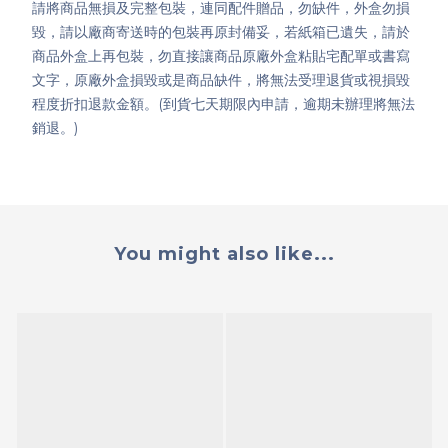
請將商品無損及完整包裝，連同配件贈品，勿缺件，外盒勿損
毀，請以廠商寄送時的包裝再原封備妥，若紙箱已遺失，請於
商品外盒上再包裝，勿直接讓商品原廠外盒粘貼宅配單或書寫
文字，原廠外盒損毀或是商品缺件，將無法受理退貨或視損毀
程度折扣退款金額。(到貨七天期限內申請，逾期未辦理將無法
銷退。)
You might also like...