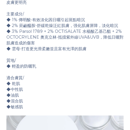
皮膚更明亮
主要成分/
◆ 1% 傳明酸-有效淡化因日曬引起斑點暗沉
◆ 2% 菸鹼醯胺-舒緩乾燥泛紅肌膚，强化肌膚屏障，淡化暗沉
◆ 3% Parsol 1789 + 2% OCTISALATE 水楊酸乙基己酯 + 2%
OCTOCRYLENE 奧克立林-抵擋紫外線UVA&UVB，降低日曬對
肌膚造成的傷害
◆ 雲母-打造更光滑柔嫩並且富有光澤的肌膚
質地/
◆ 輕盈的防曬乳
適合膚質/
◆ 乾肌
◆中性肌
◆油肌
◆混合肌
◆敏感肌