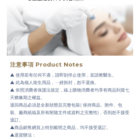
注意事項
Product Notes
▲
使用若有任何不適，請即刻停止使用，並請教醫生。
▲
此為個人衛生用品，ㄧ經拆封，恕不退換。
▲
依照消費者保護法規定，線上購物消費者均享有商品到貨七
天猶豫期之權益。
退回商品必須是全新狀態且完整包裝( 保持商品、附件、包
裝、廠商紙箱及所有附隨文件或資料之完整性)，否則恕不接受
退訂。
▲
商品銷售網頁上特別載明之商品，均不接受退訂。
▲
退貨辦法：