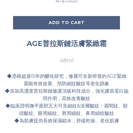
NT$7,500
ADD TO CART
AGE普拉斯鏈活膚緊緻霜
48ml
◆憑藉超過15年的醣化研究，修麗可全新研發的AGE緊緻
霜能有效改善、預防細紋皺紋等老化跡象
◆添加高濃度普拉斯鏈修護頂級科技成分，強化膠原蛋白協
同作用，高效改善皺紋
◆臨床證明撫平面部五大可見細紋&深層皺紋：眉間紋、額
頭皺紋、眼周細紋、唇周細紋、鼻周細紋皺紋
◆為肌膚提供長效保濕鎖水，舒緩乾燥、老化肌膚