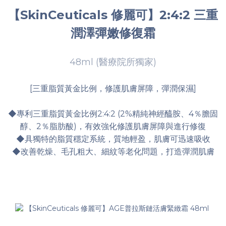
【SkinCeuticals 修麗可】2:4:2 三重
潤澤彈嫩修復霜
48ml (醫療院所獨家)
[三重脂質黃金比例，修護肌膚屏障，彈潤保濕]
◆專利三重脂質黃金比例2:4:2 (2%精純神經醯胺、4％膽固
醇、2％脂肪酸)，有效強化修護肌膚屏障與進行修復
◆具獨特的脂質穩定系統，質地輕盈，肌膚可迅速吸收
◆改善乾燥、毛孔粗大、細紋等老化問題，打造彈潤肌膚