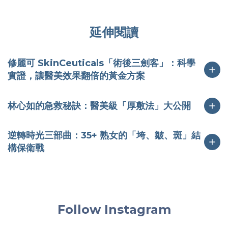
延伸閱讀
修麗可 SkinCeuticals「術後三劍客」：科學
實證，讓醫美效果翻倍的黃金方案
林心如的急救秘訣：醫美級「厚敷法」大公開
逆轉時光三部曲：35+ 熟女的「垮、皺、斑」結
構保衛戰
Follow Instagram