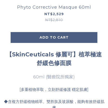
Phyto Corrective Masque 60ml
NT$2,529
NT$2,810
ADD TO CART
【SkinCeuticals 修麗可】植萃極速
舒緩色修面膜
60ml (醫療院所獨家)
[多重植物萃取，立刻舒緩修護 穩定肌膚]
◆含複方舒緩植物精萃、雙胜肽及玻尿酸，能夠有效舒緩肌
膚