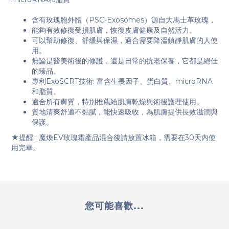
含有玫瑰胞外體（PSC-Exosomes）源自大馬士革玫瑰，
能夠有效修復受損肌膚，恢復皮膚健康及自然活力。
可以幫助修復、舒緩與保濕，適合需要降溫鎮靜肌膚的人使
用。
無論是醫美術後的修護，還是日常的抗老保養，它都是絕佳
的臻品。
專利ExoSCRT技術: 富含生長因子、蛋白質、microRNA
和脂質。
適合所有膚質，特別推薦給肌膚乾燥與術後護理使用。
質地清爽舒適不黏膩，能快速吸收，為肌膚提供長效滋潤與
保護。
★提醒 : 魔煥EV玫瑰霜產品混合後請放置冰箱，需要在30天內使
用完畢。
您可能喜歡...