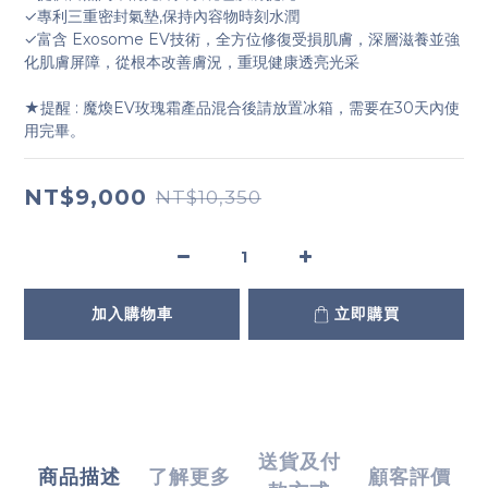
✓專利三重密封氣墊,保持內容物時刻水潤
✓富含 Exosome EV技術，全方位修復受損肌膚，深層滋養並強
化肌膚屏障，從根本改善膚況，重現健康透亮光采
★提醒 : 魔煥EV玫瑰霜產品混合後請放置冰箱，需要在30天內使
用完畢。
NT$9,000
NT$10,350
加入購物車
立即購買
送貨及付
商品描述
了解更多
顧客評價