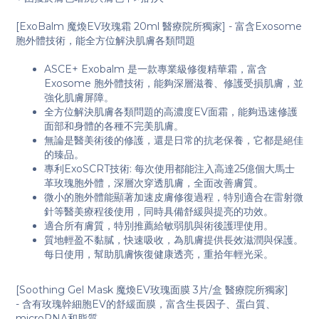
[ExoBalm 魔煥EV玫瑰霜 20ml 醫療院所獨家] - 富含Exosome
胞外體技術，能全方位解決肌膚各類問題
ASCE+ Exobalm 是一款專業級修復精華霜，富含
Exosome 胞外體技術，能夠深層滋養、修護受損肌膚，並
強化肌膚屏障。
全方位解決肌膚各類問題的高濃度EV面霜，能夠迅速修護
面部和身體的各種不完美肌膚。
無論是醫美術後的修護，還是日常的抗老保養，它都是絕佳
的臻品。
專利ExoSCRT技術: 每次使用都能注入高達25億個大馬士
革玫瑰胞外體，深層次穿透肌膚，全面改善膚質。
微小的胞外體能顯著加速皮膚修復過程，特別適合在雷射微
針等醫美療程後使用，同時具備舒緩與提亮的功效。
適合所有膚質，特別推薦給敏弱肌與術後護理使用。
質地輕盈不黏膩，快速吸收，為肌膚提供長效滋潤與保護。
每日使用，幫助肌膚恢復健康透亮，重拾年輕光采。
[Soothing Gel Mask 魔煥EV玫瑰面膜 3片/盒 醫療院所獨家]
- 含有玫瑰幹細胞EV的舒緩面膜，富含生長因子、蛋白質、
microRNA和脂質