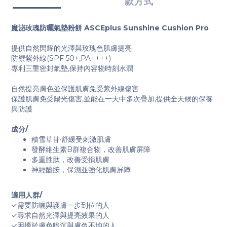
款方式
魔泌玫瑰防曬氣墊粉餅 ASCEplus Sunshine Cushion Pro
提供自然閃耀的光澤與玫瑰色肌膚提亮
防禦紫外線(SPF 50+,PA++++)
專利三重密封氣墊,保持內容物時刻水潤
自然提亮膚色並保護肌膚免受紫外線傷害
保護肌膚免受陽光傷害,並能在一天中多次疊加,提供全天候的保養
與防護
成分/
積雪草苷·舒緩受刺激肌膚
發酵維生素B群複合物，改善肌膚屏障
多重胜肽，改善受損肌膚
神經醯胺，保濕並強化肌膚屏障
適用人群/
✓需要防曬與護膚一步到位的人
✓尋求自然光澤與提亮效果的人
✓困擾於膚色暗沉與膚色不均的人