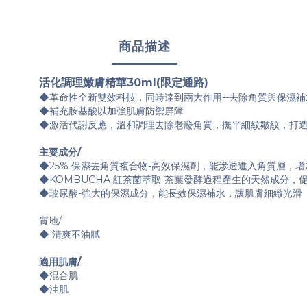
商品描述
活化調理嫩膚精華30ml(限定通路)
◆革命性全新雙效科技，同時達到兩大作用--去除角質與保濕
◆補充胺基酸以加強肌膚防禦屏障
◆激活代謝反應，溫和調理去除老廢角質，撫平細紋皺紋，打
主要成分/
◆25% 保濕去角質複合物-高效保濕劑，能滲透進入角質層，
◆KOMBUCHA 紅茶菌萃取-茶葉發酵過程產生的天然成分
◆玻尿酸-強大的保濕成分，能長效保濕補水，讓肌膚細緻光滑
質地/
◆ 清爽不油膩
適用肌膚/
◆混合肌
◆油肌