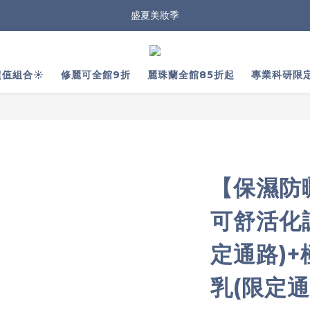
盛夏美妝季
值組合☀️
修麗可全館9折
麗珠蘭全館85折起
專業科研限
【保濕防
可舒活化
定通路)
乳(限定通