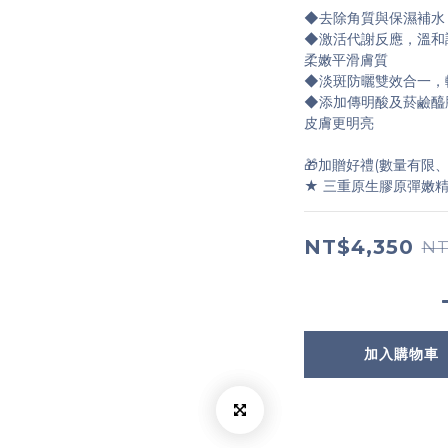
◆去除角質與保濕補水
◆激活代謝反應，溫和
柔嫩平滑膚質
◆淡斑防曬雙效合一，
◆添加傳明酸及菸鹼醯
皮膚更明亮
🎁加贈好禮(數量有限
★ 三重原生膠原彈嫩精華
NT$4,350
NT
加入購物車