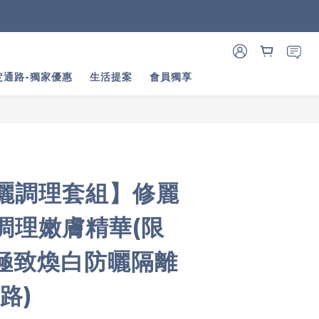
立即購買
定通路-獨家優惠
生活提案
會員獨享
曬調理套組】修麗
調理嫩膚精華(限
+極致煥白防曬隔離
路)