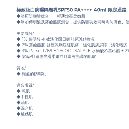
極致煥白防曬隔離乳SPF50 PA++++ 40ml 限定通路
◆淡斑防曬雙效合一，輕薄煥亮柔嫩肌
◆添加傳明酸及菸鹼醯胺混合，提供防曬功效同時均勻膚色、
主要成分/
◆ 1% 傳明酸-有效淡化因日曬引起斑點暗沉
◆ 2% 菸鹼醯胺-舒緩乾燥泛紅肌膚，强化肌膚屏障，淡化暗沉
◆ 3% Parsol 1789 + 2% OCTISALATE 水楊酸乙
◆ 雲母-打造更光滑柔嫩並且富有光澤的肌膚
質地/
◆ 輕盈的防曬乳
適合膚質/
◆ 乾肌
◆中性肌
◆油肌
◆混合肌
◆敏感肌