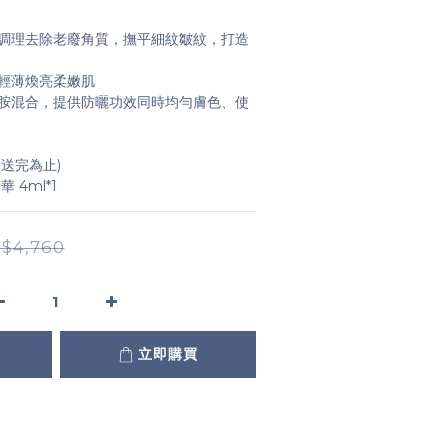
調理去除老廢角質，撫平細紋皺紋，打造
輕薄煥亮柔嫩肌
胺混合，提供防曬功效同時均勻膚色、使
、送完為止)
 4ml*1
$4,760
立即購買