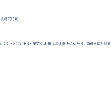
使皮膚更明亮
基己酯 + 2% OCTOCRYLENE 奧克立林-抵擋紫外線UVA&UVB，降低日曬對