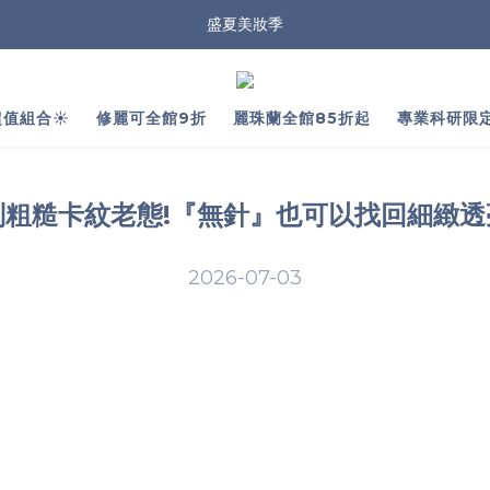
盛夏美妝季
值組合☀️
修麗可全館9折
麗珠蘭全館85折起
專業科研限
別粗糙卡紋老態!『無針』也可以找回細緻透
2026-07-03