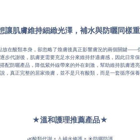
 想讓肌膚維持細緻光澤，補水與防曬同樣
點放在酸類本身，卻忽略了煥膚後真正影響膚況的兩個關鍵——
逐步代謝後，肌膚更需要充足水分來維持舒適膚感，因此日常保
搭配防曬產品，降低紫外線帶來的外在刺激，幫助維持肌膚透亮
說，真正完整的居家煥膚，並不是只有酸類，而是一套循序保養
★溫和護理推薦產品★
🌿酸類代謝 × 💧補水修護 × ☀️防曬防護