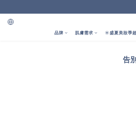
品牌
肌膚需求
☀️盛夏美妝季超
告