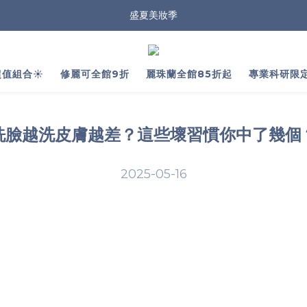
盛夏美妝季
值組合☀️
修麗可全館9折
麗珠蘭全館85折起
專業科研限
洗臉越洗皮膚越差？這些壞習慣你中了幾個
2025-05-16