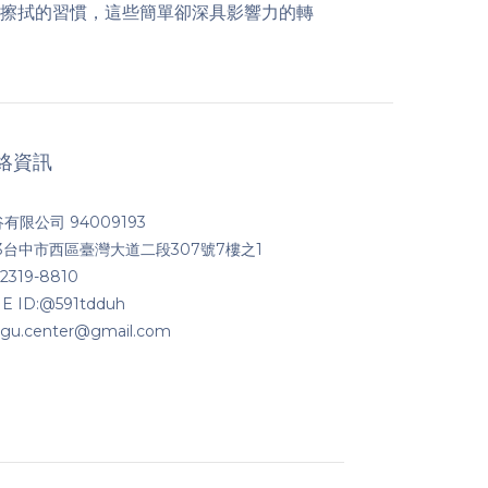
擦拭的習慣，這些簡單卻深具影響力的轉
絡資訊
有限公司 94009193
03台中市西區臺灣大道二段307號7樓之1
2319-8810
NE ID:@591tdduh
igu.center@gmail.com