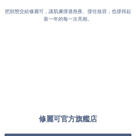
把狀態交給修麗可，讓肌膚撐過熬夜、撐住妝容，也撐得起
新一年的每一次亮相。
修麗可官方旗艦店