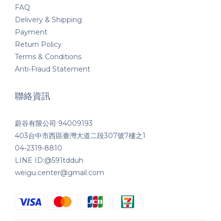
FAQ
Delivery & Shipping
Payment
Return Policy
Terms & Conditions
Anti-Fraud Statement
聯絡資訊
蔚谷有限公司 94009193
403台中市西區臺灣大道二段307號7樓之1
04-2319-8810
LINE ID:@591tdduh
weigu.center@gmail.com