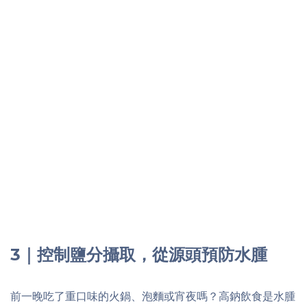
3｜控制鹽分攝取，從源頭預防水腫
前一晚吃了重口味的火鍋、泡麵或宵夜嗎？高鈉飲食是水腫