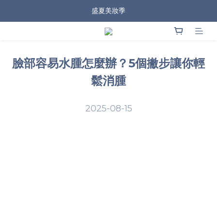
盛夏美妝季
臉部容易水腫怎麼辦？5個撇步讓你輕
鬆消腫
2025-08-15