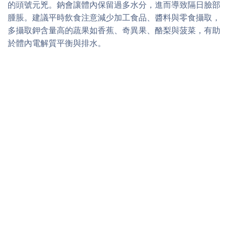
的頭號元兇。鈉會讓體內保留過多水分，進而導致隔日臉部
腫脹。建議平時飲食注意減少加工食品、醬料與零食攝取，
多攝取鉀含量高的蔬果如香蕉、奇異果、酪梨與菠菜，有助
於體內電解質平衡與排水。