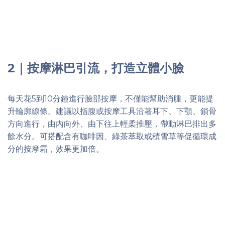
2｜按摩淋巴引流，打造立體小臉
每天花5到10分鐘進行臉部按摩，不僅能幫助消腫，更能提
升輪廓線條。建議以指腹或按摩工具沿著耳下、下顎、鎖骨
方向進行，由內向外、由下往上輕柔推壓，帶動淋巴排出多
餘水分。可搭配含有咖啡因、綠茶萃取或積雪草等促循環成
分的按摩霜，效果更加倍。