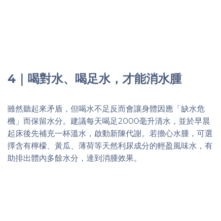
4｜喝對水、喝足水，才能消水腫
雖然聽起來矛盾，但喝水不足反而會讓身體因應「缺水危
機」而保留水分。建議每天喝足2000毫升清水，並於早晨
起床後先補充一杯溫水，啟動新陳代謝。若擔心水腫，可選
擇含有檸檬、黃瓜、薄荷等天然利尿成分的輕盈風味水，有
助排出體內多餘水分，達到消腫效果。