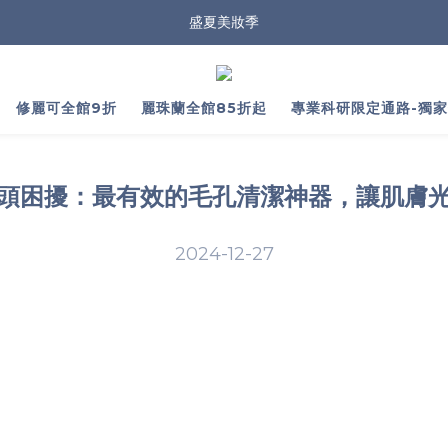
盛夏美妝季
修麗可全館9折
麗珠蘭全館85折起
專業科研限定通路-獨
頭困擾：最有效的毛孔清潔神器，讓肌膚
2024-12-27