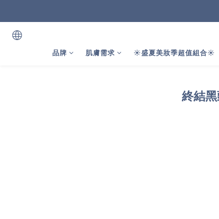
品牌
肌膚需求
☀️盛夏美妝季超值組合☀️
終結黑