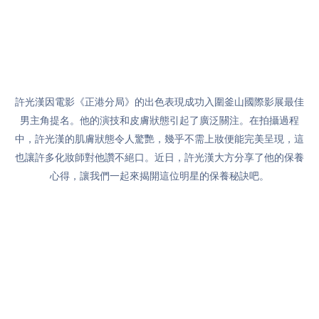
許光漢因電影《正港分局》的出色表現成功入圍釜山國際影展最佳
男主角提名。他的演技和皮膚狀態引起了廣泛關注。在拍攝過程
中，許光漢的肌膚狀態令人驚艷，幾乎不需上妝便能完美呈現，這
也讓許多化妝師對他讚不絕口。近日，許光漢大方分享了他的保養
心得，讓我們一起來揭開這位明星的保養秘訣吧。