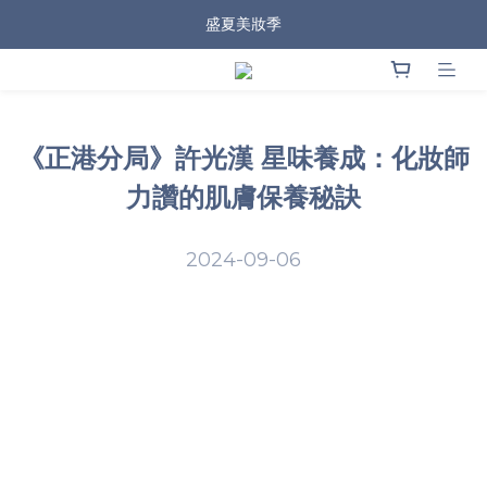
盛夏美妝季
《正港分局》許光漢 星味養成：化妝師
力讚的肌膚保養秘訣
2024-09-06